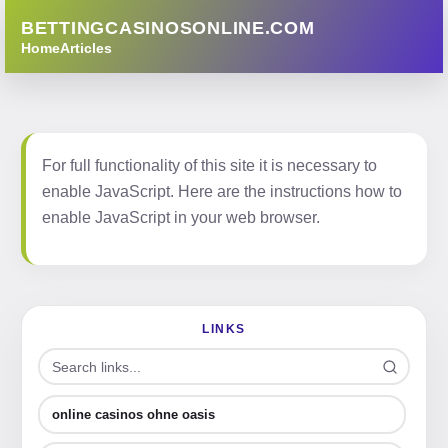
BETTINGCASINOSONLINE.COM
Home
Articles
For full functionality of this site it is necessary to
enable JavaScript. Here are the instructions how to
enable JavaScript in your web browser.
LINKS
online casinos ohne oasis